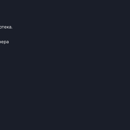
отека.
нера