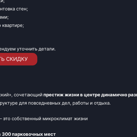
и;
нтовка стен;
ами;
 квартире;
;
ендуем уточнить детали.
ТЬ СКИДКУ
ский», сочетающий
престиж жизни в центре динамично ра
уктуре для повседневных дел, работы и отдыха.
 это собственный микроклимат жизни
а
300 парковочных мест