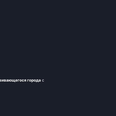
звивающегося города
с