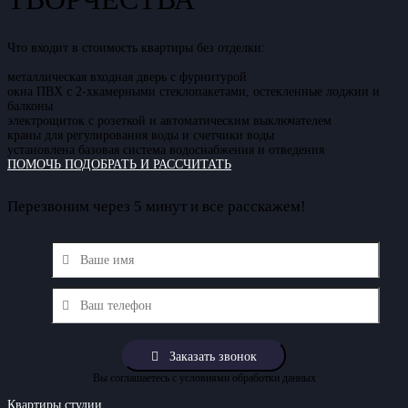
Что входит в стоимость квартиры без отделки:
металлическая входная дверь с фурнитурой
окна ПВХ с 2-хкамерными стеклопакетами, остекленные лоджии и
балконы
электрощиток c розеткой и автоматическим выключателем
краны для регулирования воды и счетчики воды
установлена базовая система водоснабжения и отведения
ПОМОЧЬ ПОДОБРАТЬ И РАССЧИТАТЬ
Перезвоним через 5 минут и все расскажем!
Вы соглашаетесь с условиями обработки данных
Квартиры студии