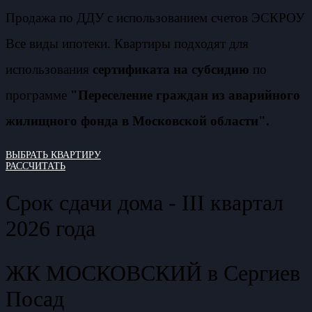
Продажа по ДДУ с использованием счетов ЭСКРОУ
Все виды ипотеки. Квартиры подходят для
использования
сертификата на субсидию
по
программе
"Переселение граждан из аварийного
жилищного фонда в Московской области".
ВЫБРАТЬ КВАРТИРУ
РАССЧИТАТЬ
Срок сдачи дома - III квартал
2026 года
ЖК МОСКОВСКИЙ в Сергиев
Посад